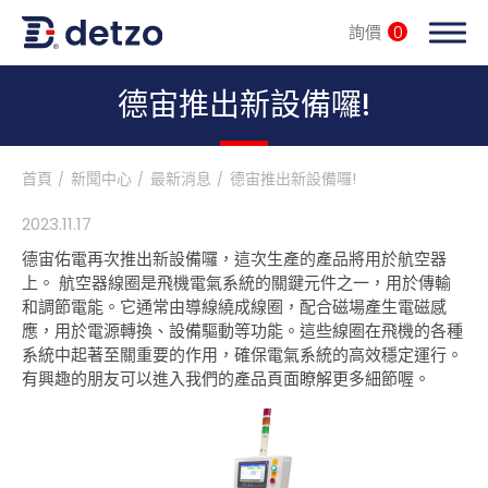
詢價
0
內頁banner 測試
德宙推出新設備囉!
首頁
新聞中心
最新消息
德宙推出新設備囉!
全自動設備整廠輸出
2023
.
11.17
德宙佑電再次推出新設備囉，這次生產的產品將用於航空器
產品分類
上。 航空器線圈是飛機電氣系統的關鍵元件之一，用於傳輸
和調節電能。它通常由導線繞成線圈，配合磁場產生電磁感
產業解決方案
應，用於電源轉換、設備驅動等功能。這些線圈在飛機的各種
系統中起著至關重要的作用，確保電氣系統的高效穩定運行。
客戶服務
有興趣的朋友可以進入我們的產品頁面瞭解更多細節喔。
服務據點
新聞中心