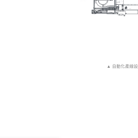
▲ 自動化產線設備