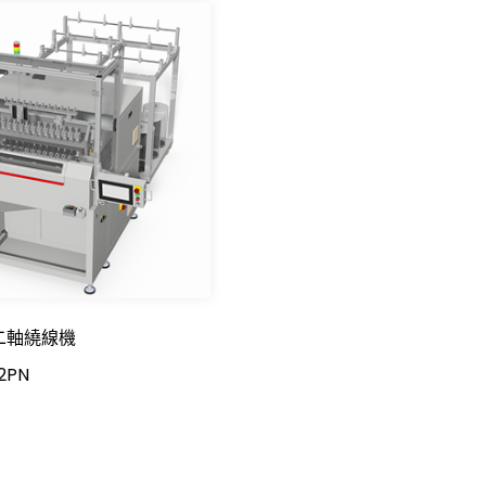
二軸繞線機
2PN