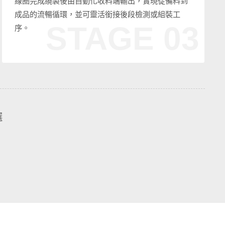
線圈完成繞製後由自動化收料端輸出，實現從備料到
成品的流暢循環，並可靈活銜接後段檢測或組裝工
STAGE 03
序。
選