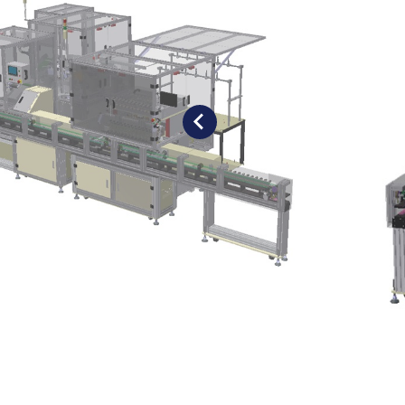
自動銲錫機
馬達定子自動繞線機
空心線圈自動繞線機
全自動插針機
桌上型膠帶機
客製化組裝機
扁平線自動繞線機
選購項目