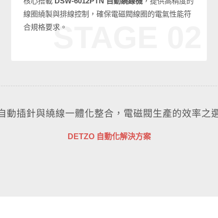
核心搭載
DSW-6012PTN 自動繞線機
，提供高精度的
線圈繞製與排線控制，確保電磁閥線圈的電氣性能符
STAGE 02
合規格要求。
自動插針與繞線一體化整合，電磁閥生產的效率之
DETZO 自動化解決方案