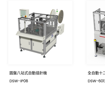
圓盤八站式自動插針機
全自動十
DSW-IP08
DSW-601