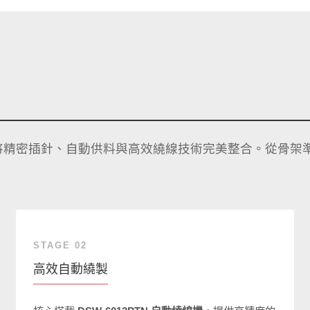
將精密插針、自動供料與高效繞線技術完美整合。從骨架
STAGE 02
高效自動繞製