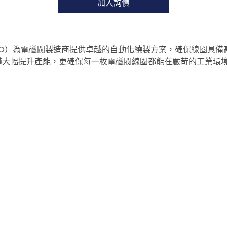
加入詢價
ZO）為電磁閥製造商提供卓越的自動化繞製方案，確保線圈具
僅大幅提升產能，更確保每一枚電磁閥線圈都能在嚴苛的工業環