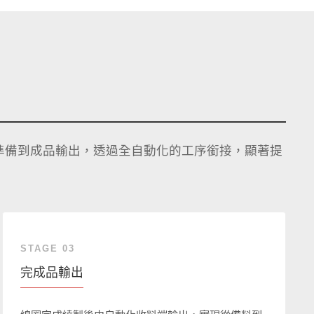
準備到成品輸出，透過全自動化的工序銜接，顯著提
STAGE 03
完成品輸出