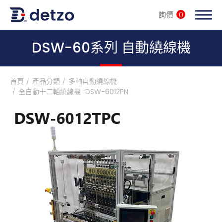
詢價
0
內頁banner 測試
DSW-60系列 自動繞線機
首頁
產品分類
多軸自動繞線機
全自動十二軸繞線機
DSW-6012PN
全自動設備整廠輸出
產品分類
多軸自動繞線機
客製化整體解決方案
自動銲錫機
馬達定子自動繞線機