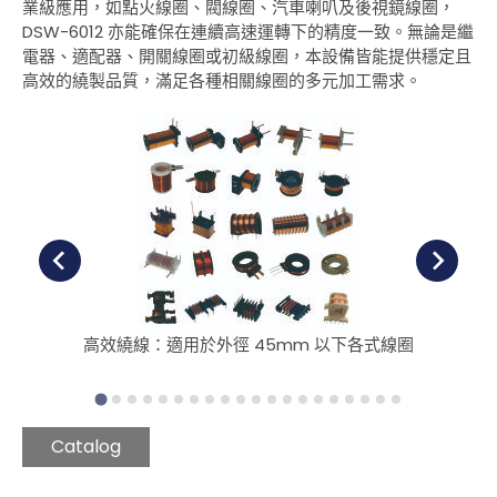
業級應用，如點火線圈、閥線圈、汽車喇叭及後視鏡線圈，
聯絡我們
DSW-6012 亦能確保在連續高速運轉下的精度一致。無論是繼
電器、適配器、開關線圈或初級線圈，本設備皆能提供穩定且
高效的繞製品質，滿足各種相關線圈的多元加工需求。
繁體中文
English
高效繞線：適用於外徑 45mm 以下各式線圈
Catalog