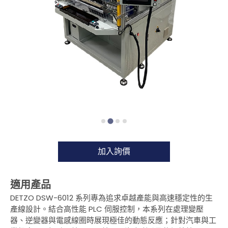
空心線圈自動繞線機
全自動插針機
桌上型膠帶機
客製化組裝機
扁平線自動繞線機
選購項目
產業解決方案
加入詢價
客戶服務
服務據點
適用產品
DETZO DSW-6012 系列專為追求卓越產能與高速穩定性的生
新聞中心
產線設計。結合高性能 PLC 伺服控制，本系列在處理變壓
關於DETZO
器、逆變器與電感線圈時展現極佳的動態反應；針對汽車與工